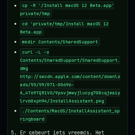
cp -R '/Install macOS 12 Beta.app'
private/tmp
cd 'private/tmp/Install macOS 12
Beta.app
mkdir Contents/SharedSupport
curl -L -o
Contents/SharedSupport/SharedSupport.
dmg
http://swcdn.apple.com/content/downlo
ads/55/59/071-00696-
A_4T69TQR1VO/9psvjmwyjlucyg708cqjeaiy
lrvb0xph94/InstallAssistant.pkg
./Contents/MacOS/InstallAssistant_sp
ringboard
Er gebeurt iets vreemds. Het