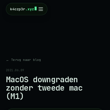
k4czp3r
.xyz
←
Terug naar blog
2021.06.09
MacOS downgraden
zonder tweede mac
(M1)