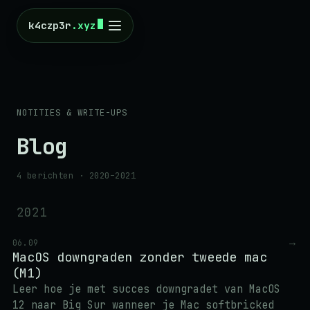
k4czp3r
.xyz
NOTITIES & WRITE-UPS
Blog
4 berichten
· 2020–2021
2021
→
06.09
MacOS downgraden zonder tweede mac
(M1)
Leer hoe je met succes downgradet van MacOS
12 naar Big Sur wanneer je Mac softbricked