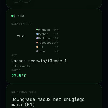
$ NOW
WAKATIME/7D
Unknown
44
%
Python
15
%
9h 1m
Markdown
15
%
Typescript
9
%
TSX
9
%
inne
6
%
GIT
kacper-serewis/t3code-1
· 16 events
POKÓJ
27.5
°C
Najnowszy wpis
Downgrade MacOS bez drugiego
maca (M1)