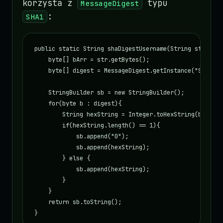
korzysta z
typu
MessageDigest
:
SHA1
public static String shaDigestUsername(String str) thr
    byte[] bArr = str.getBytes();

    byte[] digest = MessageDigest.getInstance("SHA1").d
    StringBuilder sb = new StringBuilder();

    for(byte b : digest){

        String hexString = Integer.toHexString(b & 255)
        if(hexString.length() == 1){

            sb.append("0");

            sb.append(hexString);

        } else {

            sb.append(hexString);

        }

    }

    return sb.toString();

}