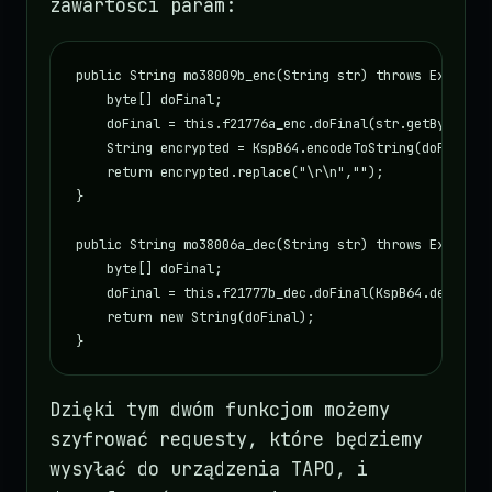
zawartości param:
public String mo38009b_enc(String str) throws Exception
    byte[] doFinal;

    doFinal = this.f21776a_enc.doFinal(str.getBytes());
    String encrypted = KspB64.encodeToString(doFinal);

    return encrypted.replace("\r\n","");

}

public String mo38006a_dec(String str) throws Exception
    byte[] doFinal;

    doFinal = this.f21777b_dec.doFinal(KspB64.decode(s
    return new String(doFinal);

}
Dzięki tym dwóm funkcjom możemy
szyfrować requesty, które będziemy
wysyłać do urządzenia TAPO, i