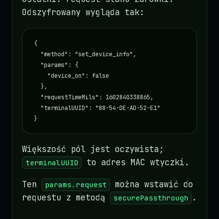
Odszyfrowany wygląda tak:
{

  "method": "set_device_info",

  "params": {

    "device_on": false

  },

  "requestTimeMils": 1602840338865,

  "terminalUUID": "88-54-DE-AD-52-E1"

}
Większość pól jest oczywista;
to adres MAC wtyczki.
terminalUUID
Ten
można wstawić do
params.request
requestu z metodą
.
securePassthrough