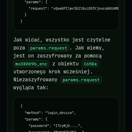
  "params": {

    "request": "vQewGPIlmr3G2l8uL0O3Yjnxc6dKUAMBzOA4xG
  }

}
Jak widać, wszystko jest czytelne
poza
. Jak wiemy,
params.request
jest on zaszyfrowany za pomocą
z obiektu
mo38009b_enc
C658a
utworzonego krok wcześniej.
Niezaszyfrowany
params.request
wygląda tak:
{

  "method": "login_device",

  "params": {

    "password": "ITcyNjU....",
