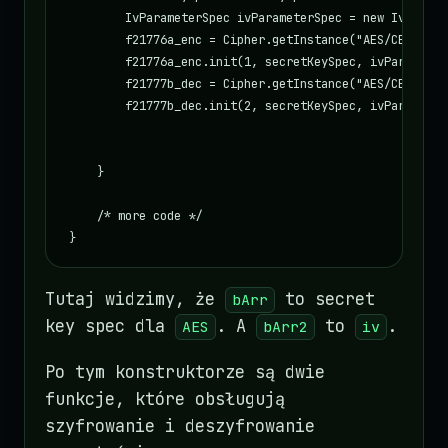
        IvParameterSpec ivParameterSpec = new IvParame
        f21776a_enc = Cipher.getInstance("AES/CBC/PKCS7
        f21776a_enc.init(1, secretKeySpec, ivParameterS
        f21777b_dec = Cipher.getInstance("AES/CBC/PKCS7
        f21777b_dec.init(2, secretKeySpec, ivParameterS
    }

    /* more code */

}
Tutaj widzimy, że
to secret
bArr
key spec dla
. A
to
.
AES
bArr2
iv
Po tym konstruktorze są dwie
funkcje, które obsługują
szyfrowanie i deszyfrowanie