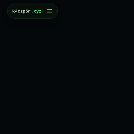
k4czp3r
.xyz