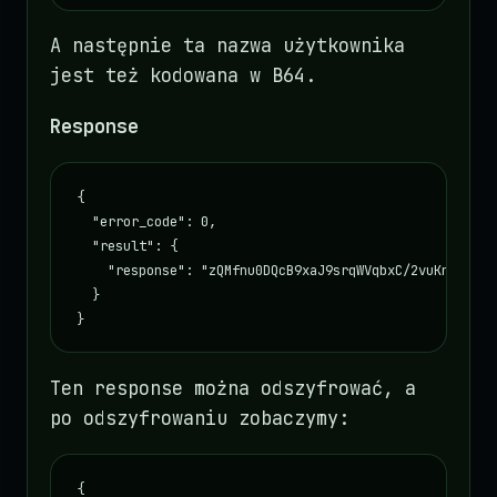
A następnie ta nazwa użytkownika
jest też kodowana w B64.
Response
{

  "error_code": 0,

  "result": {

    "response": "zQMfnu0DQcB9xaJ9srqWVqbxC/2vuKnDT4jyF
  }

}
Ten response można odszyfrować, a
po odszyfrowaniu zobaczymy:
{
