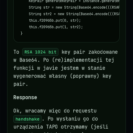
    KeyPair generateKeyPair = instance.generateKeyPair(
    String str = new String(Base64.encode(((RSAPublicK
    String str2 = new String(Base64.encode(((RSAPrivat
    this.f20965b.put(0, str);

    this.f20965b.put(1, str2);

}
To
key pair zakodowane
RSA 1024 bit
w Base64. Po (re)implementacji tej
funkcji w javie jestem w stanie
wygenerować własny (poprawny) key
pair.
Response
Ok, wracamy więc do requestu
. Po wysłaniu go do
handshake
urządzenia TAPO otrzymamy (jeśli