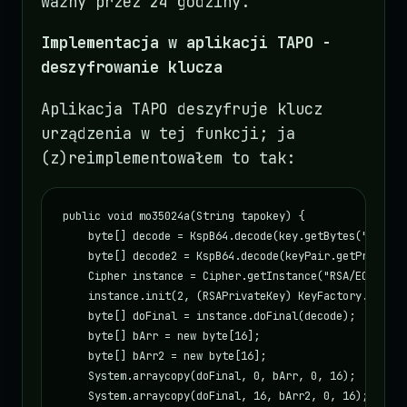
ważny przez 24 godziny.
Implementacja w aplikacji TAPO -
deszyfrowanie klucza
Aplikacja TAPO deszyfruje klucz
urządzenia w tej funkcji; ja
(z)reimplementowałem to tak:
public void mo35024a(String tapokey) {

    byte[] decode = KspB64.decode(key.getBytes("UTF-8")
    byte[] decode2 = KspB64.decode(keyPair.getPrivateKe
    Cipher instance = Cipher.getInstance("RSA/ECB/PKCS1
    instance.init(2, (RSAPrivateKey) KeyFactory.getIns
    byte[] doFinal = instance.doFinal(decode);

    byte[] bArr = new byte[16];

    byte[] bArr2 = new byte[16];

    System.arraycopy(doFinal, 0, bArr, 0, 16);

    System.arraycopy(doFinal, 16, bArr2, 0, 16);
