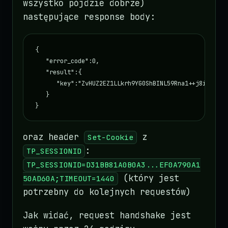
wszystko pójdzie dobrze)
następujące response body:
{

   "error_code":0,

   "result":{

      "key":"ZvHUZ2EZ1LLkrh9YG0ShBINL59Rna1++j8iW2r44k
   }

}
oraz header
z
Set-Cookie
:
TP_SESSIONID
TP_SESSIONID=D31BB81A0B0A3...EF0A790A1
(który jest
50AD60A;TIMEOUT=1440
potrzebny do kolejnych requestów)
Jak widać, request handshake jest