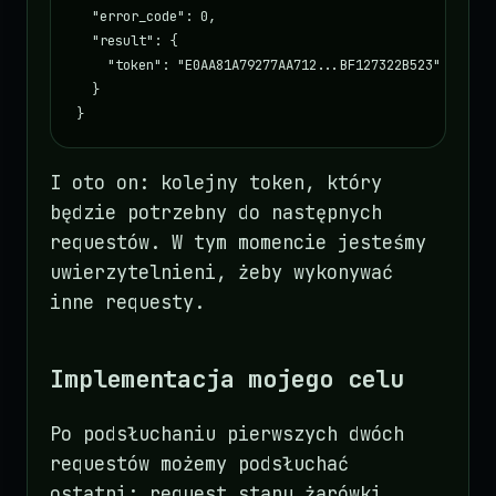
  "error_code": 0,

  "result": {

    "token": "E0AA81A79277AA712...BF127322B523"

  }

}
I oto on: kolejny token, który
będzie potrzebny do następnych
requestów. W tym momencie jesteśmy
uwierzytelnieni, żeby wykonywać
inne requesty.
Implementacja mojego celu
Po podsłuchaniu pierwszych dwóch
requestów możemy podsłuchać
ostatni: request stanu żarówki.