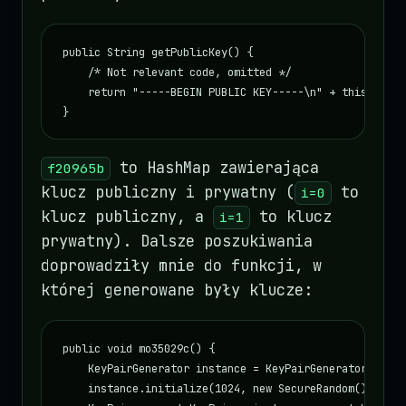
public String getPublicKey() {

    /* Not relevant code, omitted */

    return "-----BEGIN PUBLIC KEY-----\n" + this.f2096
}
to HashMap zawierająca
f20965b
klucz publiczny i prywatny (
to
i=0
klucz publiczny, a
to klucz
i=1
prywatny). Dalsze poszukiwania
doprowadziły mnie do funkcji, w
której generowane były klucze:
public void mo35029c() {

    KeyPairGenerator instance = KeyPairGenerator.getIns
    instance.initialize(1024, new SecureRandom());
