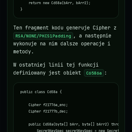
    return new C658a(bArr, bArr2);

}
Ten fragment kodu generuje Cipher z
, a następnie
RSA/NONE/PKCS1Padding
wykonuje na nim dalsze operacje i
metody.
W ostatniej linii tej funkcji
definiowany jest obiekt
:
C6586a
public class C658a {

    Cipher f21776a_enc;

    Cipher f21777b_dec;

    public C658a(byte[] bArr, byte[] bArr2) throws Exce
        SecretKeySpec secretKeySpec = new SecretKeySpe